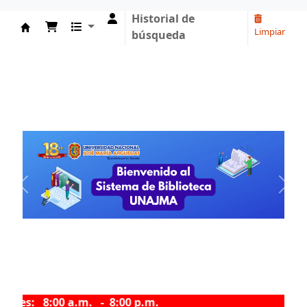
Historial de
Limpiar
búsqueda
Sistema de Biblioteca - UNAJMA
Previous
Next
es: 8:00 a.m. - 8:00 p.m.